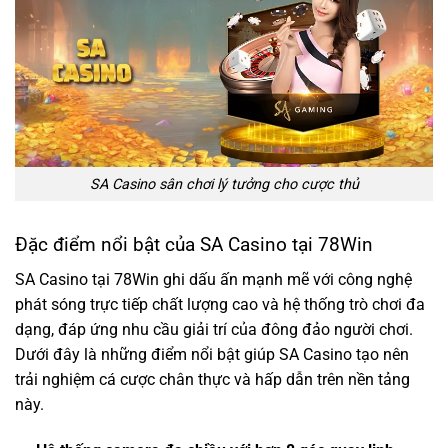
SA Casino sân chơi lý tưởng cho cược thủ
Đặc điểm nổi bật của SA Casino tại 78Win
SA Casino tại 78Win ghi dấu ấn mạnh mẽ với công nghệ
phát sóng trực tiếp chất lượng cao và hệ thống trò chơi đa
dạng, đáp ứng nhu cầu giải trí của đông đảo người chơi.
Dưới đây là những điểm nổi bật giúp SA Casino tạo nên
trải nghiệm cá cược chân thực và hấp dẫn trên nền tảng
này.