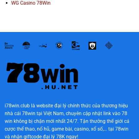
WG Casino 78Win
i78win.club là website đại lý chính thức của thương hiệu
nhà cái 78win tại Việt Nam, chuyên cập nhật link vào 78
win không bị chặn mới nhất 24/7. Tận thưởng thế giới cá
cược thể thao, nổ hũ, game bài, casino, xổ số,… tại 78win
và nhận giftcode đại lý 78K ngay!