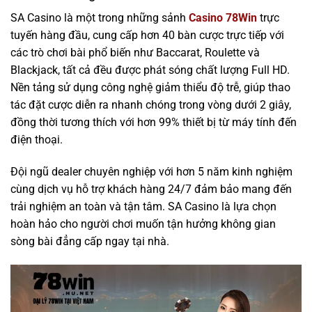
SA Casino là một trong những sảnh
Casino 78Win
trực
tuyến hàng đầu, cung cấp hơn 40 bàn cược trực tiếp với
các trò chơi bài phổ biến như Baccarat, Roulette và
Blackjack, tất cả đều được phát sóng chất lượng Full HD.
Nền tảng sử dụng công nghệ giảm thiểu độ trễ, giúp thao
tác đặt cược diễn ra nhanh chóng trong vòng dưới 2 giây,
đồng thời tương thích với hơn 99% thiết bị từ máy tính đến
điện thoại.
Đội ngũ dealer chuyên nghiệp với hơn 5 năm kinh nghiệm
cùng dịch vụ hỗ trợ khách hàng 24/7 đảm bảo mang đến
trải nghiệm an toàn và tận tâm. SA Casino là lựa chọn
hoàn hảo cho người chơi muốn tận hưởng không gian
sòng bài đẳng cấp ngay tại nhà.