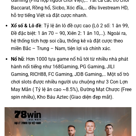
Gaming (Phù hợp người chơi Việt),… Tất cả các trò chơi
Baccarat, Rồng hổ, Sicbo, Xóc đĩa,… đều livestream HD,
hỗ trợ tiếng Việt và đặt cược nhanh.
Xổ số & Lô đề
: Tỷ lệ ăn lô đề cực cao (Lô 2 số: 1 ăn 99,
Đề đặc biệt: 1 ăn 70 – 90, Xiên 2: 1 ăn 10,…). Ngoài ra,
hệ thống tích hợp soi cầu, thống kê và đặt cược theo
miền Bắc – Trung – Nam, tiện lợi và chính xác.
Nổ hũ
: Hơn 1000 tựa game nổ hũ tới từ nhiều nhà phát
hành nổi tiếng như 168Gaming, PG Gaming, JILI
Gaming, RICH88, FC Gaming, JDB Gaming,… Một số trò
chơi slots được nhiều người ưu chuộng như 3 Con Lợn
May Mắn ( Tỷ lệ ăn cao ~8.5%), Đường Mạt Chược (Free
spin nhiều), Kho Báu Aztec (Giao diện đẹp mắt).