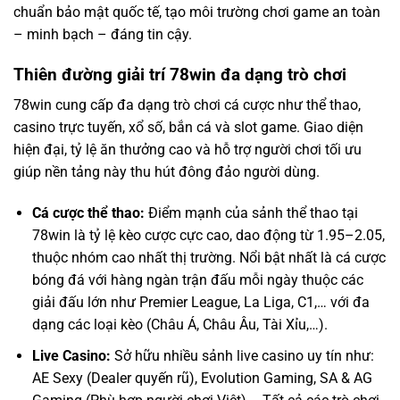
chuẩn bảo mật quốc tế, tạo môi trường chơi game an toàn
– minh bạch – đáng tin cậy.
Thiên đường giải trí 78win đa dạng trò chơi
78win cung cấp đa dạng trò chơi cá cược như thể thao,
casino trực tuyến, xổ số, bắn cá và slot game. Giao diện
hiện đại, tỷ lệ ăn thưởng cao và hỗ trợ người chơi tối ưu
giúp nền tảng này thu hút đông đảo người dùng.
Cá cược thể thao:
Điểm mạnh của sảnh thể thao tại
78win là tỷ lệ kèo cược cực cao, dao động từ 1.95–2.05,
thuộc nhóm cao nhất thị trường. Nổi bật nhất là cá cược
bóng đá với hàng ngàn trận đấu mỗi ngày thuộc các
giải đấu lớn như Premier League, La Liga, C1,… với đa
dạng các loại kèo (Châu Á, Châu Âu, Tài Xỉu,…).
Live Casino:
Sở hữu nhiều sảnh live casino uy tín như:
AE Sexy (Dealer quyến rũ), Evolution Gaming, SA & AG