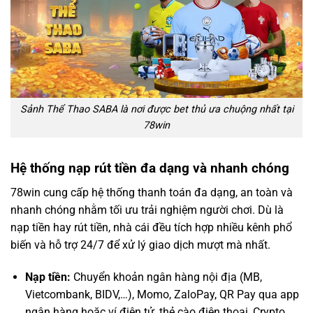
Sảnh Thể Thao SABA là nơi được bet thủ ưa chuộng nhất tại
78win
Hệ thống nạp rút tiền đa dạng và nhanh chóng
78win cung cấp hệ thống thanh toán đa dạng, an toàn và
nhanh chóng nhằm tối ưu trải nghiệm người chơi. Dù là
nạp tiền hay rút tiền, nhà cái đều tích hợp nhiều kênh phổ
biến và hỗ trợ 24/7 để xử lý giao dịch mượt mà nhất.
Nạp tiền:
Chuyển khoản ngân hàng nội địa (MB,
Vietcombank, BIDV,…), Momo, ZaloPay, QR Pay qua app
ngân hàng hoặc ví điện tử, thẻ cào điện thoại, Crypto