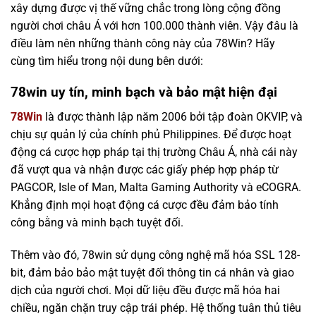
xây dựng được vị thế vững chắc trong lòng cộng đồng
người chơi châu Á với hơn 100.000 thành viên. Vậy đâu là
điều làm nên những thành công này của 78Win? Hãy
cùng tìm hiểu trong nội dung bên dưới:
78win uy tín, minh bạch và bảo mật hiện đại
78Win
là được thành lập năm 2006 bởi tập đoàn OKVIP, và
chịu sự quản lý của chính phủ Philippines. Để được hoạt
động cá cược hợp pháp tại thị trường Châu Á, nhà cái này
đã vượt qua và nhận được các giấy phép hợp pháp từ
PAGCOR, Isle of Man, Malta Gaming Authority và eCOGRA.
Khẳng định mọi hoạt động cá cược đều đảm bảo tính
công bằng và minh bạch tuyệt đối.
Thêm vào đó, 78win sử dụng công nghệ mã hóa SSL 128-
bit, đảm bảo bảo mật tuyệt đối thông tin cá nhân và giao
dịch của người chơi. Mọi dữ liệu đều được mã hóa hai
chiều, ngăn chặn truy cập trái phép. Hệ thống tuân thủ tiêu