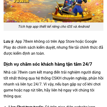
Tích hợp app thiết kế riêng cho iOS và Android
Lưu ý:
App 78win không có trên App Store hoặc Google
Play do chính sách kiểm duyệt, nhưng file tải chính thức đã
được kiểm định an toàn.
Dịch vụ chăm sóc khách hàng tận tâm 24/7
Nhà cái 78win cam kết mang đến trải nghiệm người dùng
tốt nhất thông qua hệ thống CSKH chuyên nghiệp, phản hồi
nhanh và liên tục 24/7. Vì vậy, nếu bạn gặp sự cố khi chơi
game hoặc nạp rút tiền, hãy liên hệ ngay với chúng tôi
thông qua: