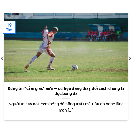
19
Th6
Đừng tin “cảm giác” nữa — dữ liệu đang thay đổi cách chúng ta
đọc bóng đá
Người ta hay nói “xem bóng đá bằng trái tim”. Câu đó nghe lãng
mạn [...]