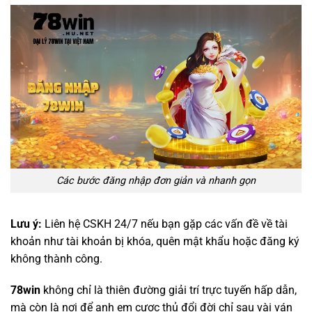
Các bước đăng nhập đơn giản và nhanh gọn
Lưu ý:
Liên hệ CSKH 24/7 nếu bạn gặp các vấn đề về tài
khoản như tài khoản bị khóa, quên mật khẩu hoặc đăng ký
không thành công.
78win
không chỉ là thiên đường giải trí trực tuyến hấp dẫn,
mà còn là nơi để anh em cược thủ đổi đời chỉ sau vài ván