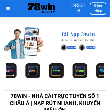
Bỏ
Đăng
Đăng
qua
ký
nhập
nội
dung
78WIN - NHÀ CÁI TRỰC TUYẾN SỐ 1
CHÂU Á | NẠP RÚT NHANH, KHUYẾN