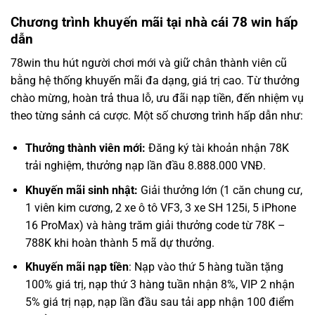
Chương trình khuyến mãi tại nhà cái 78 win hấp
dẫn
78win thu hút người chơi mới và giữ chân thành viên cũ
bằng hệ thống khuyến mãi đa dạng, giá trị cao. Từ thưởng
chào mừng, hoàn trả thua lỗ, ưu đãi nạp tiền, đến nhiệm vụ
theo từng sảnh cá cược. Một số chương trình hấp dẫn như:
Thưởng thành viên mới:
Đăng ký tài khoản nhận 78K
trải nghiệm, thưởng nạp lần đầu 8.888.000 VNĐ.
Khuyến mãi sinh nhật:
Giải thưởng lớn (1 căn chung cư,
1 viên kim cương, 2 xe ô tô VF3, 3 xe SH 125i, 5 iPhone
16 ProMax) và hàng trăm giải thưởng code từ 78K –
788K khi hoàn thành 5 mã dự thưởng.
Khuyến mãi nạp tiền
: Nạp vào thứ 5 hàng tuần tặng
100% giá trị, nạp thứ 3 hàng tuần nhận 8%, VIP 2 nhận
5% giá trị nạp, nạp lần đầu sau tải app nhận 100 điểm