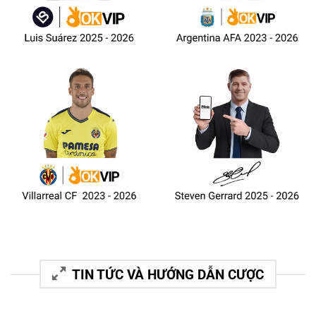
TIN TỨC VÀ HƯỚNG DẪN CƯỢC