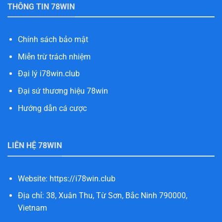
THÔNG TIN 78WIN
Chính sách bảo mật
Miễn trừ trách nhiệm
Đại lý i78win.club
Đại sứ thương hiệu 78win
Hướng dẫn cá cược
LIÊN HỆ 78WIN
Website: https://i78win.club
Địa chỉ: 38, Xuân Thu, Từ Sơn, Bắc Ninh 790000,
Vietnam