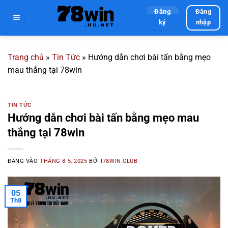
Bỏ
Đăng
Đăng
qua
ký
nhập
nội
dung
Trang chủ
»
Tin Tức
»
Hướng dẫn chơi bài tấn bằng mẹo
mau thắng tại 78win
TIN TỨC
Hướng dẫn chơi bài tấn bằng mẹo mau
thắng tại 78win
ĐĂNG VÀO
THÁNG 8 5, 2025
BỞI
I78WIN.CLUB
05
Th8