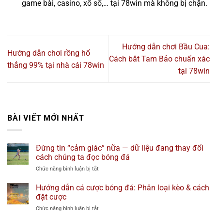
game bài, casino, xổ số,… tại 78win mà không bị chặn.
Hướng dẫn chơi Bầu Cua:
Hướng dẫn chơi rồng hổ
Cách bắt Tam Bảo chuẩn xác
thắng 99% tại nhà cái 78win
tại 78win
BÀI VIẾT MỚI NHẤT
Đừng tin “cảm giác” nữa — dữ liệu đang thay đổi
cách chúng ta đọc bóng đá
Chức năng bình luận bị tắt
ở
Đừng
tin
Hướng dẫn cá cược bóng đá: Phân loại kèo & cách
“cảm
đặt cược
giác”
Chức năng bình luận bị tắt
ở
nữa
Hướng