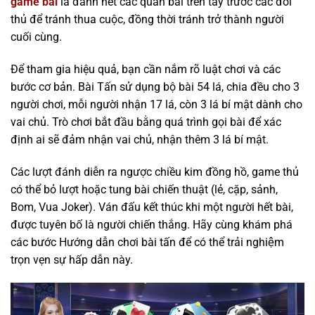
game bài
là đánh hết các quân bài trên tay trước các đối
thủ để tránh thua cuộc, đồng thời tránh trở thành người
cuối cùng.
Để tham gia hiệu quả, bạn cần nắm rõ luật chơi và các
bước cơ bản.
Bài Tấn sử dụng bộ bài 54 lá, chia đều cho 3
người chơi, mỗi người nhận 17 lá, còn 3 lá bí mật dành cho
vai chủ. Trò chơi bắt đầu bằng quá trình gọi bài để xác
định ai sẽ đảm nhận vai chủ, nhận thêm 3 lá bí mật.
Các lượt đánh diễn ra ngược chiều kim đồng hồ, game thủ
có thể bỏ lượt hoặc tung bài chiến thuật (lẻ, cặp, sảnh,
Bom, Vua Joker). Ván đấu kết thúc khi một người hết bài,
được tuyên bố là người chiến thắng. Hãy cùng khám phá
các bước Hướng dẫn chơi bài tấn để có thể trải nghiệm
trọn vẹn sự hấp dẫn này.